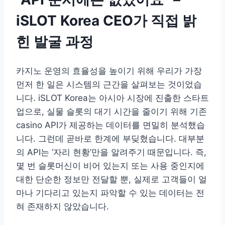
iSLOT Korea CEO가 직접 밝
힌 발굴 과정
카지노 운영의 효율성을 높이기 위해 우리가 가장
먼저 한 일은 시스템의 근간을 살펴보는 것이었습
니다. iSLOT Korea는 아시아 시장에 진출한 스타트
업으로, 실물 슬롯의 대기 시간을 줄이기 위해 기존
casino API가 제공하는 데이터를 면밀히 분석했습
니다. 그런데 곧바로 한계에 부딪혔습니다. 대부분
의 API는 ‘자리 현황’만을 알려주기 때문입니다. 즉,
몇 번 슬롯머신이 비어 있는지 또는 사용 중인지에
대한 단순한 정보만 전달할 뿐, 실제로 고객들이 얼
마나 기다리고 있는지 파악할 수 있는 데이터는 전
혀 존재하지 않았습니다.