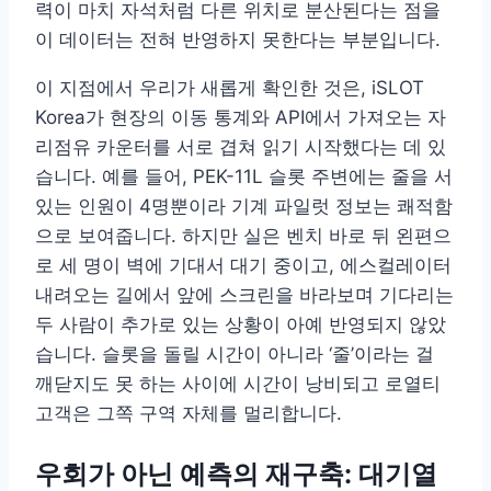
력이 마치 자석처럼 다른 위치로 분산된다는 점을
이 데이터는 전혀 반영하지 못한다는 부분입니다.
이 지점에서 우리가 새롭게 확인한 것은, iSLOT
Korea가 현장의 이동 통계와 API에서 가져오는 자
리점유 카운터를 서로 겹쳐 읽기 시작했다는 데 있
습니다. 예를 들어, PEK-11L 슬롯 주변에는 줄을 서
있는 인원이 4명뿐이라 기계 파일럿 정보는 쾌적함
으로 보여줍니다. 하지만 실은 벤치 바로 뒤 왼편으
로 세 명이 벽에 기대서 대기 중이고, 에스컬레이터
내려오는 길에서 앞에 스크린을 바라보며 기다리는
두 사람이 추가로 있는 상황이 아예 반영되지 않았
습니다. 슬롯을 돌릴 시간이 아니라 ‘줄’이라는 걸
깨닫지도 못 하는 사이에 시간이 낭비되고 로열티
고객은 그쪽 구역 자체를 멀리합니다.
우회가 아닌 예측의 재구축: 대기열