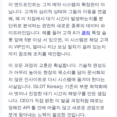
이 엔드포인트는 그저 예약 시스템의 확장판이 아
닙니다. 고객의 심리적 상태와 그들의 이동을 연결
해, 왜 이 지점에서 대기 시간이 발생하는지를 분
단위로 분석하는 완전히 새로운 종류의 데이터 파
이프라인입니다. 예를 들어 고객 A가
클릭
특정 슬
롯 앞에 5분 이상 서 있으면, 이 시스템은 해당 고객
이 VIP인지, 얼마나 지난 보상 절차가 걸려 있는지
까지 참조해 조치를 제안합니다.
이 모든 과정의 교훈은 확실합니다. 기술적 완성도
가 아무리 높아도 현장의 목소리를 담아 문서화되
지 않은 인사이트로 다시 시스템에 옮겨야 한다는
사실입니다. iSLOT Korea는 기존의 부분 최적화에
서 벗어나 진정한 대기 시간의 해방구를 만든 셈입
니다. CEO가 직접 밝힌 이 발굴 과정처럼 때로는
정해진 API 틀 안에 머물지 않고 새로운 관점으로
쪼개 찾아내는 노력이 필요한 것입니다.