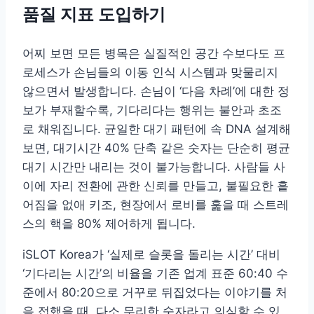
품질 지표 도입하기
어찌 보면 모든 병목은 실질적인 공간 수보다도 프
로세스가 손님들의 이동 인식 시스템과 맞물리지
않으면서 발생합니다. 손님이 ‘다음 차례’에 대한 정
보가 부재할수록, 기다리다는 행위는 불안과 초조
로 채워집니다. 균일한 대기 패턴에 속 DNA 설계해
보면, 대기시간 40% 단축 같은 숫자는 단순히 평균
대기 시간만 내리는 것이 불가능합니다. 사람들 사
이에 자리 전환에 관한 신뢰를 만들고, 불필요한 흩
어짐을 없애 키조, 현장에서 로비를 훑을 때 스트레
스의 핵을 80% 제어하게 됩니다.
iSLOT Korea가 ‘실제로 슬롯을 돌리는 시간’ 대비
‘기다리는 시간’의 비율을 기존 업계 표준 60:40 수
준에서 80:20으로 거꾸로 뒤집었다는 이야기를 처
음 접했을 때, 다소 무리한 숫자라고 의심할 수 있