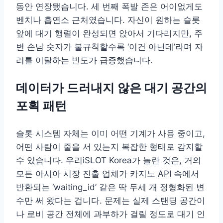
동안 연장됐습니다. 세 번째 폭발 존은 어이없게도
벤치나 흡연소 근처였습니다. 자신이 원하는 슬롯
앞에 대기 행렬이 완성되면 앉아서 기다리지만, 주
변 손님 숫자가 불규칙할수록 ‘이건 아닌데’라며 자
리를 이탈하는 빈도가 급증했습니다.
데이터가 드러내지 않은 대기 공간의
포획 패턴
슬롯 시스템 자체는 이미 어떤 기계가 사용 중이고,
어떤 사람이 줄을 서 있는지 복잡한 형태로 감지할
수 있습니다. 우리iSLOT Korea가 놀란 것은, 거의
모든 아시아 시장 진출 업체가 카지노 API 속에서
반환되는 ‘waiting_id’ 같은 딱 두세 개 정형화된 변
수만 써 왔다는 겁니다. 문제는 실제 스탠딩 공간이
나 로비 공간 전체에 과부하가 걸릴 정도로 대기 인