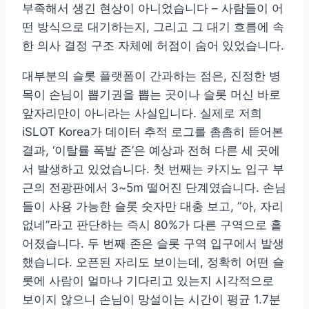
부족해서 생긴 현상이 아니었습니다 – 사람들이 어
떤 방식으로 대기하는지, 그리고 그 대기 흐름에 속
한 의사 결정 구조 자체에 허점이 숨어 있었습니다.
대부분의 슬롯 플랫폼이 간과하는 점은, 진정한 병
목이 손님이 뽑기권을 뽑는 곳이나 슬롯 머신 바로
앞자리만이 아니라는 사실입니다. 실제로 저희
iSLOT Korea가 데이터 추적 로그를 촘촘히 뜯어본
결과, ‘이탈률 폭발 존’은 예상과 전혀 다른 세 곳에
서 발생하고 있었습니다. 첫 번째는 카지노 입구 부
근의 전광판에서 3~5m 떨어진 단계였습니다. 손님
들이 사용 가능한 슬롯 숫자만 대충 보고, “아, 자리
없네”라고 판단하는 즉시 80%가 다른 구역으로 흩
어졌습니다. 두 번째 존은 슬롯 구역 입구에서 발생
했습니다. 오픈된 자리도 보이는데, 정확히 어떤 슬
롯에 사람이 얼마나 기다리고 있는지 시각적으로
보이지 않으니 손님이 망설이는 시간이 평균 1.7분